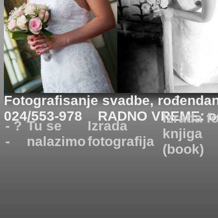
Fotografisanje svadbe, rođendana
024/553-978 RADNO VREME: od 
Izrada f
- ?
Tu se
Izrada
knjiga
-
nalazimo
fotografija
(book)